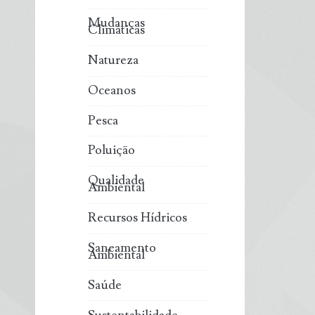
Mudanças
Climáticas
Natureza
Oceanos
Pesca
Poluição
Qualidade
Ambiental
Recursos Hídricos
Saneamento
Ambiental
Saúde