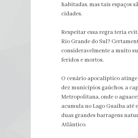
habitadas, mas tais espaços 
cidades.
Respeitar essa regra teria ev
Rio Grande do Sul? Certament
consideravelmente a muito s
feridos e mortos.
O cenário apocalíptico ating
dez municípios gaúchos, a cap
Metropolitana, onde o aguaceir
acumula no Lago Guaíba até e
duas grandes barragens natura
Atlântico.