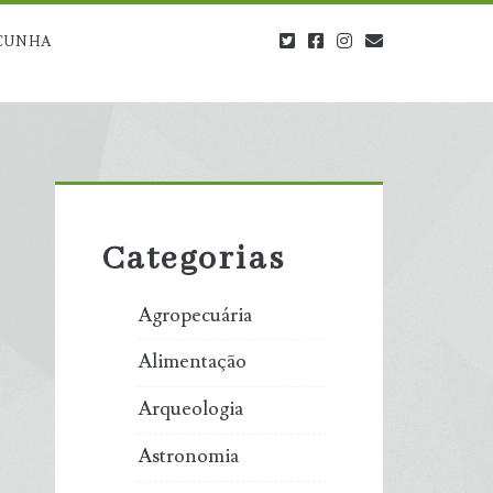
twitter
facebook
instagram
blog@carbono
CUNHA
Primary
Sidebar
Categorias
Agropecuária
Alimentação
Arqueologia
Astronomia