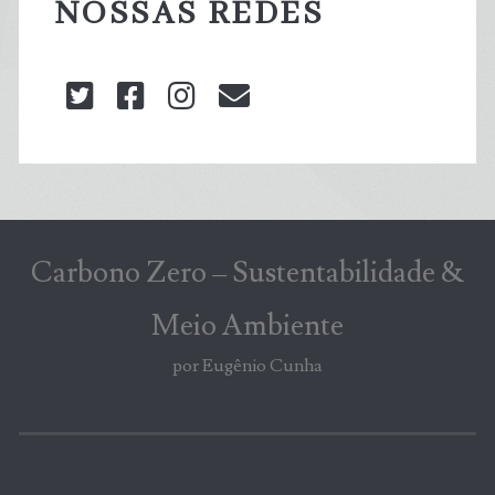
NOSSAS REDES
twitter
facebook
instagram
blog@carbonozero
Carbono Zero – Sustentabilidade &
Meio Ambiente
por Eugênio Cunha