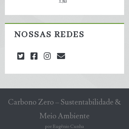
« jul
NOSSAS REDES
twitter
facebook
instagram
blog@carbonozero
Carbono Zero – Sustentabilidade &
Meio Ambiente
por Eugênio Cunha