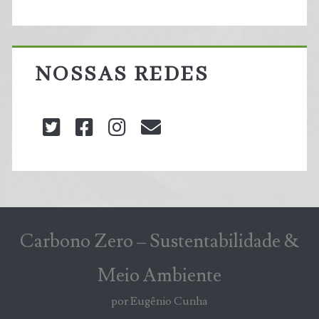
NOSSAS REDES
twitter
facebook
instagram
blog@carbonozero
Carbono Zero – Sustentabilidade &
Meio Ambiente
por Eugênio Cunha