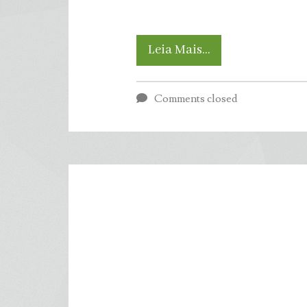
Especialistas
Leia Mais…
demitidos
Comments closed
por
Trump
revivem
site
climático