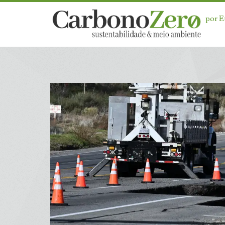
por 
Categoria:
<span>Ciência</sp