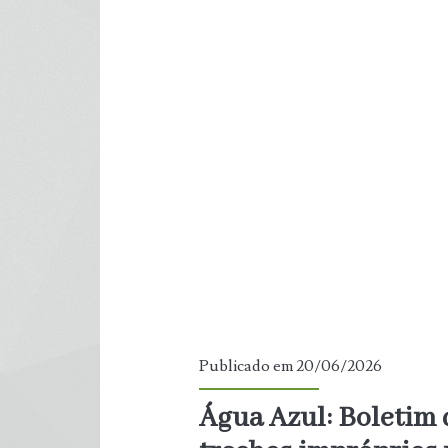
em
poucas
horas:
tremores
na
Venezuela,
no
Japão
e
Publicado em 20/06/2026
nos
Água Azul: Boletim 