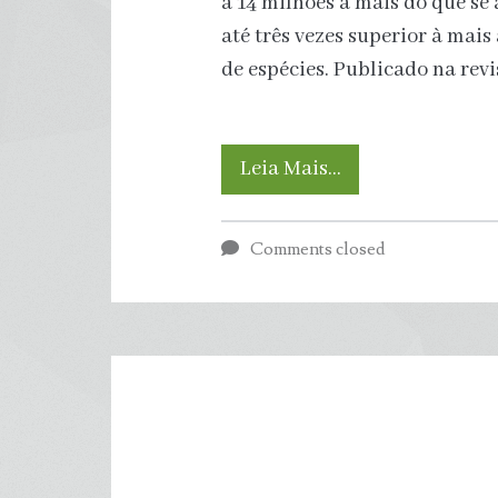
a 14 milhões a mais do que se
até três vezes superior à mais
de espécies. Publicado na rev
Estudo
Leia Mais…
dobra
Comments closed
estimativa
de
espécies
de
insetos