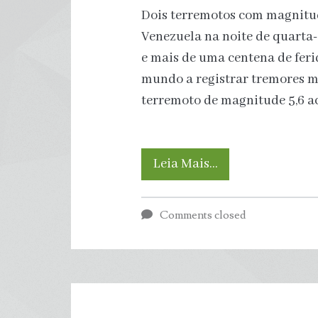
Dois terremotos com magnitud
Venezuela na noite de quarta-
e mais de uma centena de ferid
mundo a registrar tremores ma
terremoto de magnitude 5,6 a
Mundo
Leia Mais…
teve
Comments closed
4
grandes
terremotos