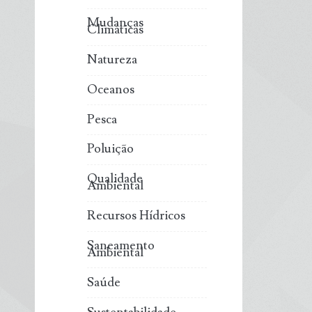
Mudanças
Climáticas
Natureza
Oceanos
Pesca
Poluição
Qualidade
Ambiental
Recursos Hídricos
Saneamento
Ambiental
Saúde