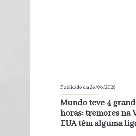
na
Terra
e
indica
que
maioria
ainda
Publicado em 26/06/2026
é
Mundo teve 4 grand
horas: tremores na 
desconhecida
EUA têm alguma lig