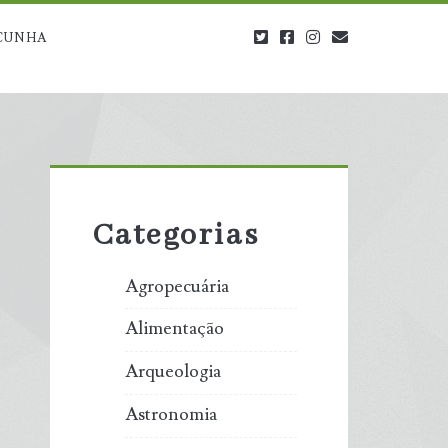
twitter
facebook
instagram
blog@carbono
CUNHA
Primary
Sidebar
Categorias
Agropecuária
Alimentação
Arqueologia
Astronomia