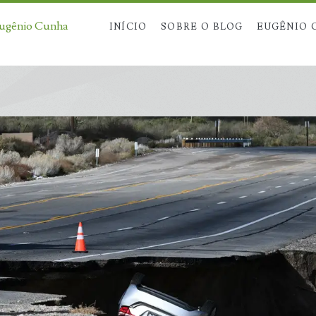
Eugênio Cunha
INÍCIO
SOBRE O BLOG
EUGÊNIO 
an>