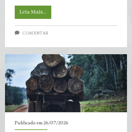
Burros
Leia Mais…
“bombeiros”
COMENTAR
estão
ajudando
a
apagar
incêndios
florestais
na
Publicado em 26/07/2026
Espanha