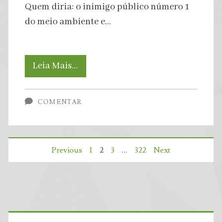
Quem diria: o inimigo público número 1
do meio ambiente e…
Extrema
Leia Mais…
direita
COMENTAR
dos
EUA
Paginação
Previous
1
2
3
…
322
Next
confirma
de
tese
posts
de
Primary
ambientalistas: