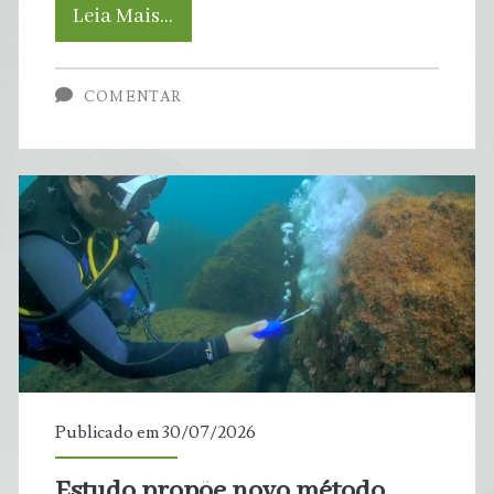
Até
Leia Mais…
13
COMENTAR
milhões
de
pessoas
podem
enfrentar
inundações
costeiras
Publicado em 30/07/2026
no
Estudo propõe novo método