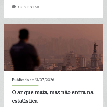
a
COMENTAR
poluição
sonora
do
turismo
afeta
peixes
no
Publicado em 31/07/2026
mar
O ar que mata, mas não entra na
estatística