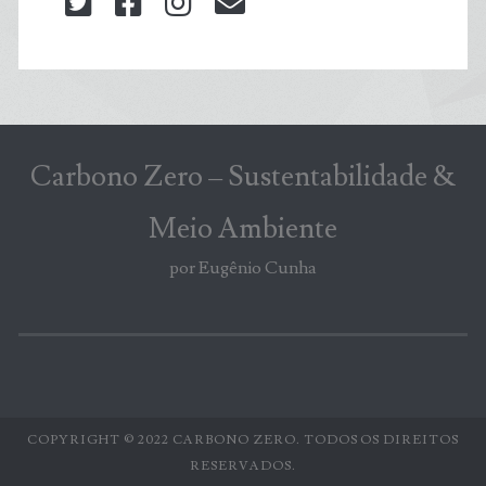
twitter
facebook
instagram
blog@carbonozero
Carbono Zero – Sustentabilidade &
Meio Ambiente
por Eugênio Cunha
COPYRIGHT © 2022 CARBONO ZERO. TODOS OS DIREITOS
RESERVADOS.