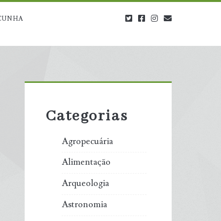
twitter
facebook
instagram
blog@carbono
CUNHA
Primary
Sidebar
Categorias
Agropecuária
Alimentação
Arqueologia
Astronomia