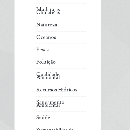
Mudanças
Climáticas
Natureza
Oceanos
Pesca
Poluição
Qualidade
Ambiental
Recursos Hídricos
Saneamento
Ambiental
Saúde