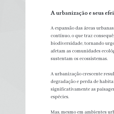
A urbanização e seus efe
A expansão das áreas urbanas
contínuo, o que traz consequê
biodiversidade, tornando ur
afetam as comunidades ecológ
sustentam os ecossistemas.
A urbanização crescente resu
degradação e perda de habitat
significativamente as paisage
espécies.
Mas, mesmo em ambientes urb