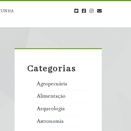
twitter
facebook
instagram
blog@carbono
CUNHA
Primary
Sidebar
Categorias
Agropecuária
Alimentação
Arqueologia
Astronomia