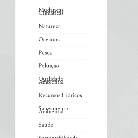
Mudanças
Climáticas
Natureza
Oceanos
Pesca
Poluição
Qualidade
Ambiental
Recursos Hídricos
Saneamento
Ambiental
Saúde