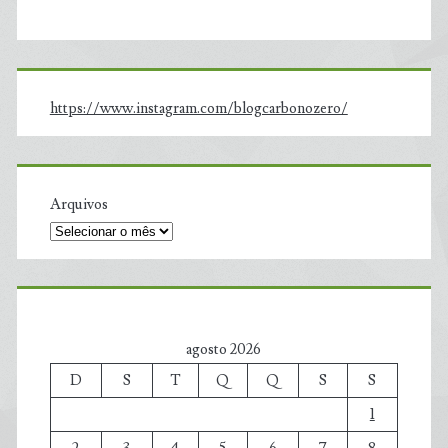
https://www.instagram.com/blogcarbonozero/
Arquivos
agosto 2026
D
S
T
Q
Q
S
S
1