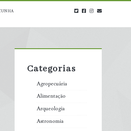
twitter
facebook
instagram
blog@carbono
CUNHA
Primary
Sidebar
Categorias
Agropecuária
Alimentação
Arqueologia
Astronomia