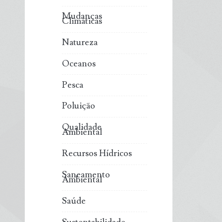
Mudanças
Climáticas
Natureza
Oceanos
Pesca
Poluição
Qualidade
Ambiental
Recursos Hídricos
Saneamento
Ambiental
Saúde