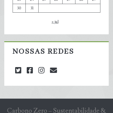
30
31
« jul
NOSSAS REDES
twitter
facebook
instagram
blog@carbonozero
Carbono Zero – Sustentabilidade &