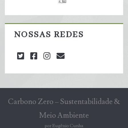
« jul
NOSSAS REDES
twitter
facebook
instagram
blog@carbonozero
Carbono Zero – Sustentabilidade &
Meio Ambiente
por Eugênio Cunha