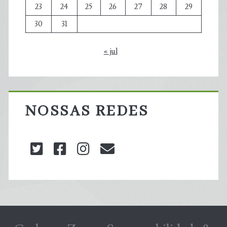
23
24
25
26
27
28
29
30
31
« jul
NOSSAS REDES
twitter
facebook
instagram
blog@carbonozero