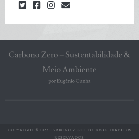
twitter
facebook
instagram
blog@carbonozero
Carbono Zero – Sustentabilidade &
Meio Ambiente
por Eugênio Cunha
COPYRIGHT © 2022 CARBONO ZERO. TODOS OS DIREITOS
RESERVADOS.