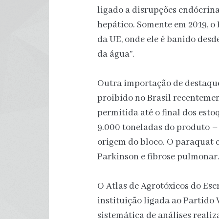
ligado a disrupções endócrin
hepático. Somente em 2019, o
da UE, onde ele é banido desd
da água”.
Outra importação de destaque
proibido no Brasil recentemen
permitida até o final dos est
9.000 toneladas do produto –
origem do bloco. O paraquat e
Parkinson e fibrose pulmonar
O Atlas de Agrotóxicos do Esc
instituição ligada ao Partido 
sistemática de análises realiz