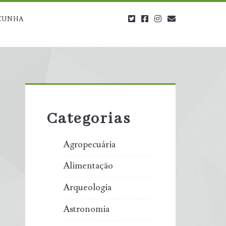
twitter
facebook
instagram
blog@carbono
CUNHA
Primary
Sidebar
Categorias
Agropecuária
Alimentação
Arqueologia
Astronomia