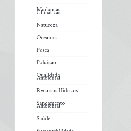
Mudanças
Climáticas
Natureza
Oceanos
Pesca
Poluição
Qualidade
Ambiental
Recursos Hídricos
Saneamento
Ambiental
Saúde