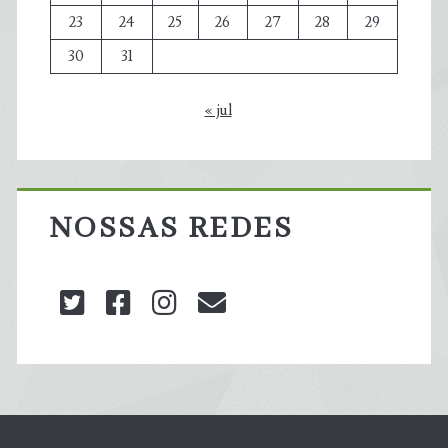
23
24
25
26
27
28
29
30
31
« jul
NOSSAS REDES
twitter
facebook
instagram
blog@carbonozero