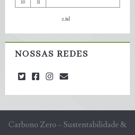
30
31
« jul
NOSSAS REDES
twitter
facebook
instagram
blog@carbonozero
Carbono Zero – Sustentabilidade &