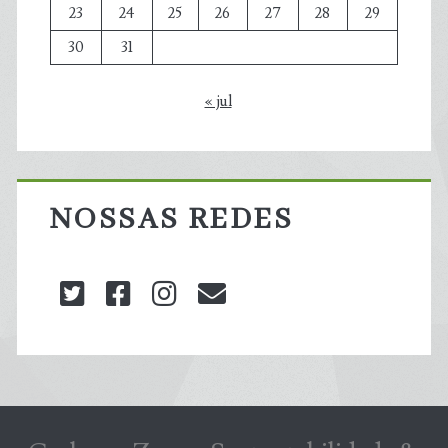
23
24
25
26
27
28
29
30
31
« jul
NOSSAS REDES
twitter
facebook
instagram
blog@carbonozero