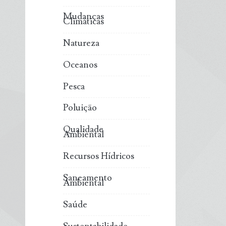
Mudanças
Climáticas
Natureza
Oceanos
Pesca
Poluição
Qualidade
Ambiental
Recursos Hídricos
Saneamento
Ambiental
Saúde