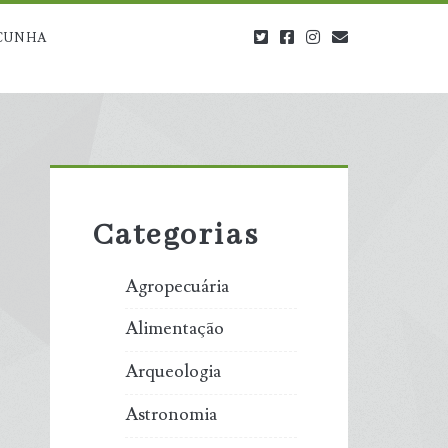
twitter
facebook
instagram
blog@carbono
CUNHA
Primary
Sidebar
Categorias
Agropecuária
Alimentação
Arqueologia
Astronomia