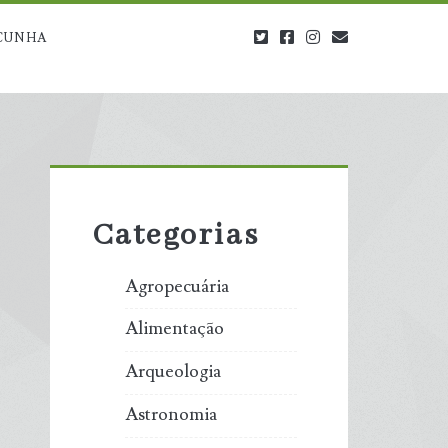
twitter
facebook
instagram
blog@carbono
CUNHA
Primary
Sidebar
Categorias
Agropecuária
Alimentação
Arqueologia
Astronomia