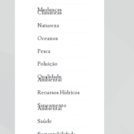
Mudanças
Climáticas
Natureza
Oceanos
Pesca
Poluição
Qualidade
Ambiental
Recursos Hídricos
Saneamento
Ambiental
Saúde