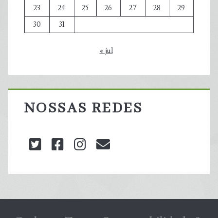
23
24
25
26
27
28
29
30
31
« jul
NOSSAS REDES
twitter
facebook
instagram
blog@carbonozero