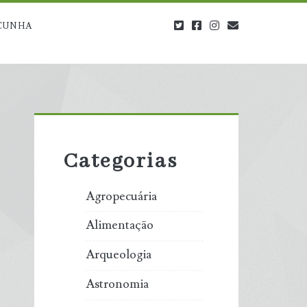
twitter
facebook
instagram
blog@carbono
CUNHA
Primary
Sidebar
Categorias
Agropecuária
Alimentação
Arqueologia
Astronomia