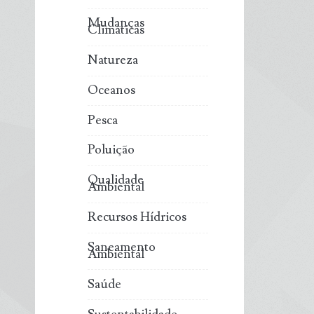
Mudanças
Climáticas
Natureza
Oceanos
Pesca
Poluição
Qualidade
Ambiental
Recursos Hídricos
Saneamento
Ambiental
Saúde