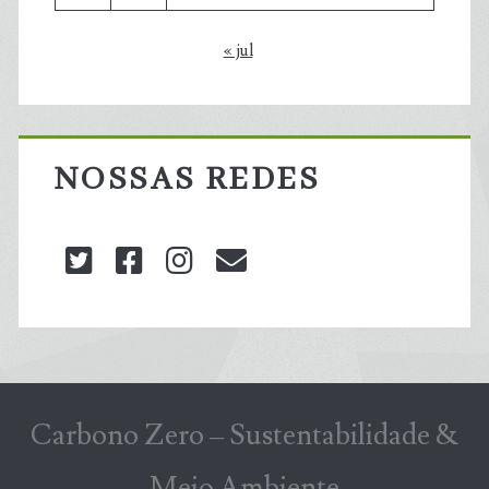
« jul
NOSSAS REDES
twitter
facebook
instagram
blog@carbonozero
Carbono Zero – Sustentabilidade &
Meio Ambiente