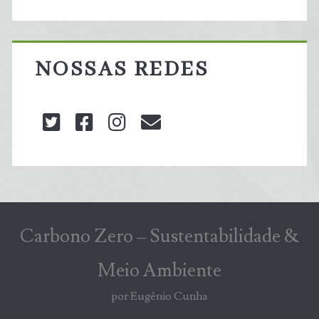
NOSSAS REDES
twitter
facebook
instagram
blog@carbonozero
Carbono Zero – Sustentabilidade &
Meio Ambiente
por Eugênio Cunha