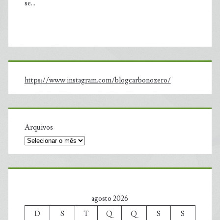
se…
https://www.instagram.com/blogcarbonozero/
Arquivos
agosto 2026
D
S
T
Q
Q
S
S