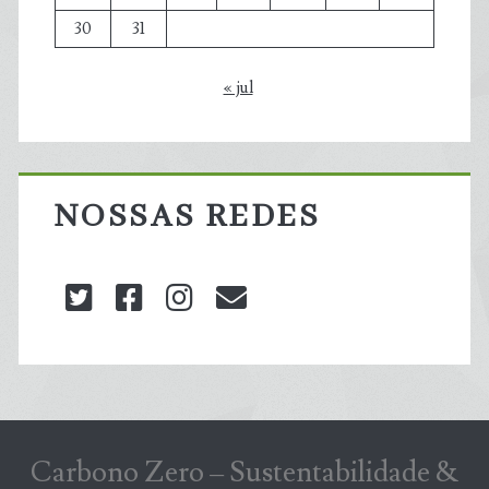
30
31
« jul
NOSSAS REDES
twitter
facebook
instagram
blog@carbonozero
Carbono Zero – Sustentabilidade &