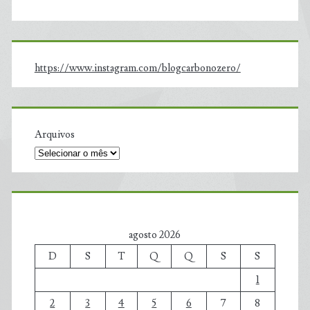
https://www.instagram.com/blogcarbonozero/
Arquivos
agosto 2026
D
S
T
Q
Q
S
S
1
2
3
4
5
6
7
8