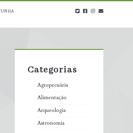
twitter
facebook
instagram
blog@carbono
CUNHA
Primary
Sidebar
Categorias
Agropecuária
Alimentação
Arqueologia
Astronomia