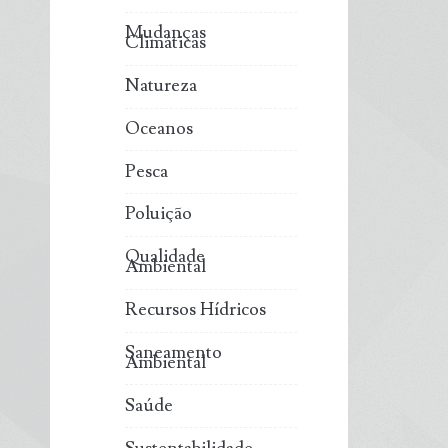
Mudanças
Climáticas
Natureza
Oceanos
Pesca
Poluição
Qualidade
Ambiental
Recursos Hídricos
Saneamento
Ambiental
Saúde