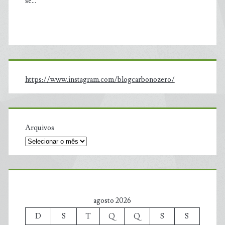
se…
https://www.instagram.com/blogcarbonozero/
Arquivos
agosto 2026
D
S
T
Q
Q
S
S