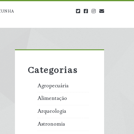
twitter
facebook
instagram
blog@carbono
CUNHA
Primary
Sidebar
Categorias
Agropecuária
Alimentação
Arqueologia
Astronomia