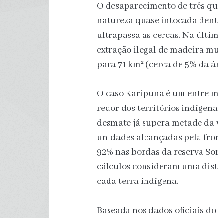
O desaparecimento de três qua
natureza quase intocada dent
ultrapassa as cercas. Na últi
extração ilegal de madeira mu
para 71 km² (cerca de 5% da ár
O caso Karipuna é um entre m
redor dos territórios indígen
desmate já supera metade da 
unidades alcançadas pela fron
92% nas bordas da reserva So
cálculos consideram uma distâ
cada terra indígena.
Baseada nos dados oficiais do