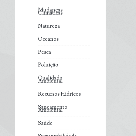
Mudanças
Climáticas
Natureza
Oceanos
Pesca
Poluição
Qualidade
Ambiental
Recursos Hídricos
Saneamento
Ambiental
Saúde