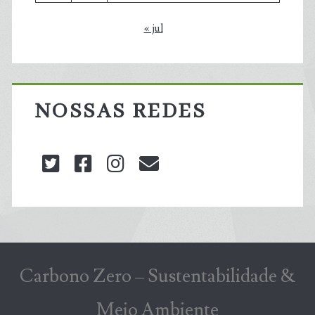
« jul
NOSSAS REDES
twitter
facebook
instagram
blog@carbonozero
Carbono Zero – Sustentabilidade &
Meio Ambiente