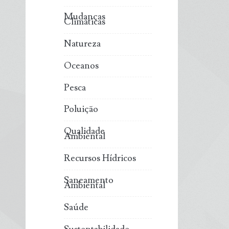
Mudanças
Climáticas
Natureza
Oceanos
Pesca
Poluição
Qualidade
Ambiental
Recursos Hídricos
Saneamento
Ambiental
Saúde