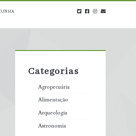
twitter
facebook
instagram
blog@carbono
CUNHA
Primary
Sidebar
Categorias
Agropecuária
Alimentação
Arqueologia
Astronomia