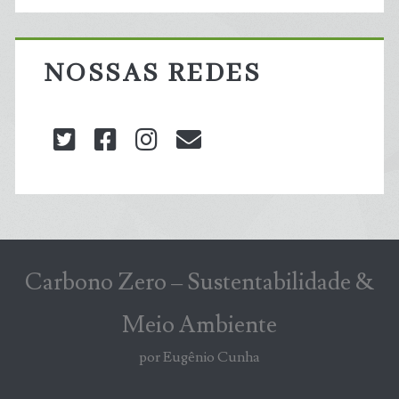
NOSSAS REDES
twitter
facebook
instagram
blog@carbonozero
Carbono Zero – Sustentabilidade &
Meio Ambiente
por Eugênio Cunha