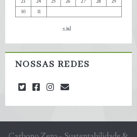
23
24
25
26
27
28
29
30
31
« jul
NOSSAS REDES
twitter
facebook
instagram
blog@carbonozero
Carbono Zero – Sustentabilidade &