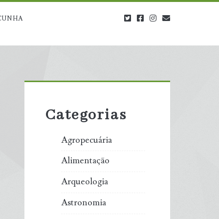
twitter
facebook
instagram
blog@carbono
CUNHA
Primary
Sidebar
Categorias
Agropecuária
Alimentação
Arqueologia
Astronomia