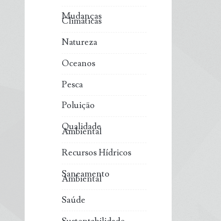
Mudanças
Climáticas
Natureza
Oceanos
Pesca
Poluição
Qualidade
Ambiental
Recursos Hídricos
Saneamento
Ambiental
Saúde