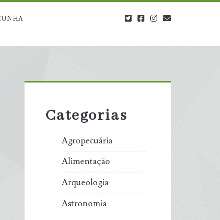
twitter
facebook
instagram
blog@carbono
CUNHA
Primary
Sidebar
Categorias
Agropecuária
Alimentação
Arqueologia
Astronomia