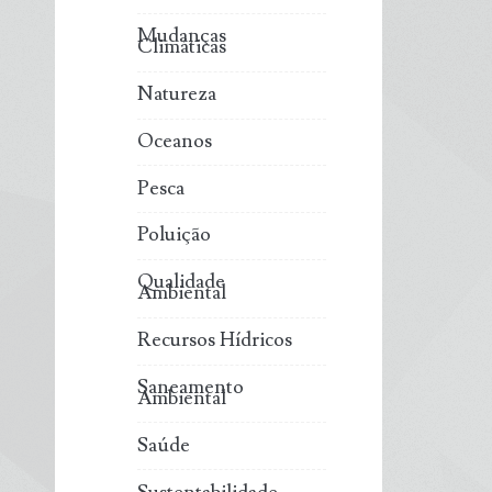
Mudanças
Climáticas
Natureza
Oceanos
Pesca
Poluição
Qualidade
Ambiental
Recursos Hídricos
Saneamento
Ambiental
Saúde