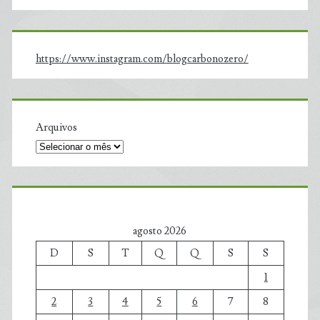
https://www.instagram.com/blogcarbonozero/
Arquivos
agosto 2026
D
S
T
Q
Q
S
S
1
2
3
4
5
6
7
8