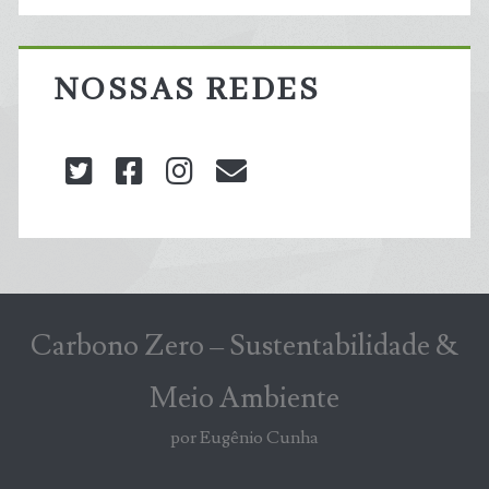
NOSSAS REDES
twitter
facebook
instagram
blog@carbonozero
Carbono Zero – Sustentabilidade &
Meio Ambiente
por Eugênio Cunha