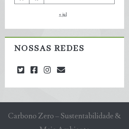
« jul
NOSSAS REDES
twitter
facebook
instagram
blog@carbonozero
Carbono Zero – Sustentabilidade &