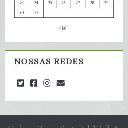
23
24
25
26
27
28
29
30
31
« jul
NOSSAS REDES
twitter
facebook
instagram
blog@carbonozero