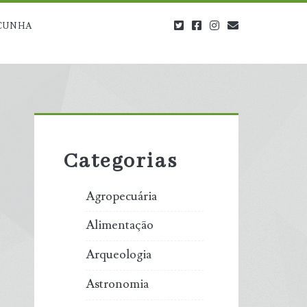
twitter
facebook
instagram
blog@carbono
CUNHA
Primary
Sidebar
Categorias
Agropecuária
Alimentação
Arqueologia
Astronomia