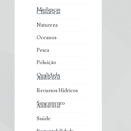
Mudanças
Climáticas
Natureza
Oceanos
Pesca
Poluição
Qualidade
Ambiental
Recursos Hídricos
Saneamento
Ambiental
Saúde