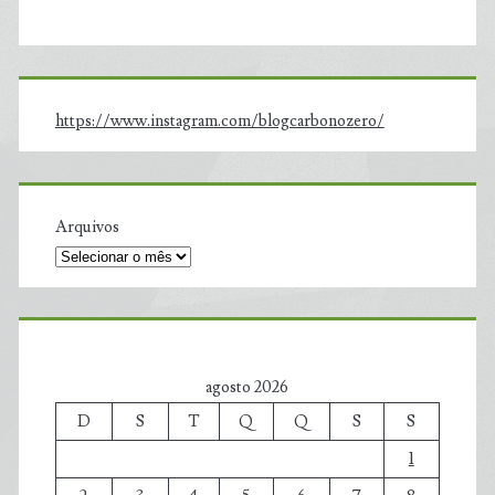
https://www.instagram.com/blogcarbonozero/
Arquivos
agosto 2026
D
S
T
Q
Q
S
S
1