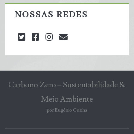
NOSSAS REDES
twitter
facebook
instagram
blog@carbonozero
Carbono Zero – Sustentabilidade &
Meio Ambiente
por Eugênio Cunha