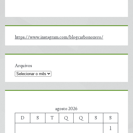
https://www.instagram.com/blogcarbonozero/
Arquivos
agosto 2026
D
S
T
Q
Q
S
S
1