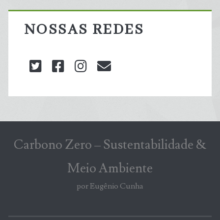
NOSSAS REDES
twitter
facebook
instagram
blog@carbonozero
Carbono Zero – Sustentabilidade &
Meio Ambiente
por Eugênio Cunha