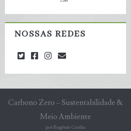
NOSSAS REDES
twitter
facebook
instagram
blog@carbonozero
Carbono Zero – Sustentabilidade &
Meio Ambiente
por Eugênio Cunha