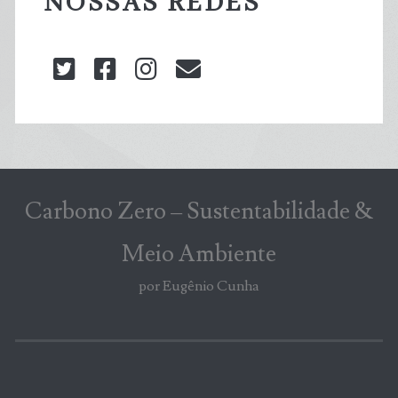
NOSSAS REDES
twitter
facebook
instagram
blog@carbonozero
Carbono Zero – Sustentabilidade &
Meio Ambiente
por Eugênio Cunha