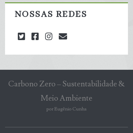
NOSSAS REDES
twitter
facebook
instagram
blog@carbonozero
Carbono Zero – Sustentabilidade &
Meio Ambiente
por Eugênio Cunha