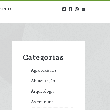
twitter
facebook
instagram
blog@carbono
CUNHA
Primary
Sidebar
Categorias
Agropecuária
Alimentação
Arqueologia
Astronomia