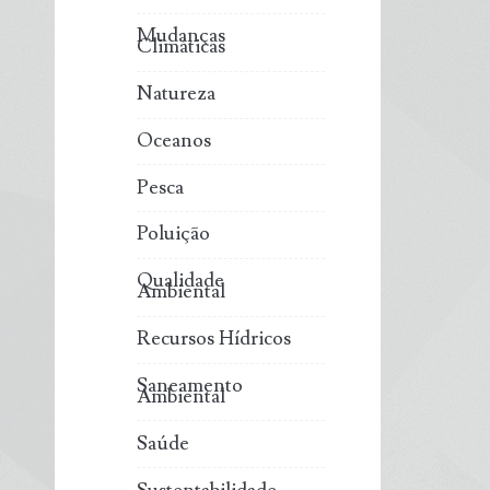
Mudanças
Climáticas
Natureza
Oceanos
Pesca
Poluição
Qualidade
Ambiental
Recursos Hídricos
Saneamento
Ambiental
Saúde